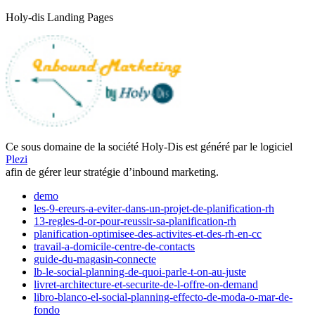
Holy-dis Landing Pages
Ce sous domaine de la société Holy-Dis est généré par le logiciel
Plezi
afin de gérer leur stratégie d’inbound marketing.
demo
les-9-ereurs-a-eviter-dans-un-projet-de-planification-rh
13-regles-d-or-pour-reussir-sa-planification-rh
planification-optimisee-des-activites-et-des-rh-en-cc
travail-a-domicile-centre-de-contacts
guide-du-magasin-connecte
lb-le-social-planning-de-quoi-parle-t-on-au-juste
livret-architecture-et-securite-de-l-offre-on-demand
libro-blanco-el-social-planning-effecto-de-moda-o-mar-de-
fondo