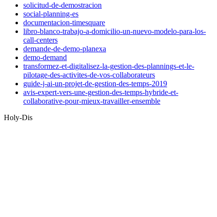
solicitud-de-demostracion
social-planning-es
documentacion-timesquare
libro-blanco-trabajo-a-domicilio-un-nuevo-modelo-para-los-
call-centers
demande-de-demo-planexa
demo-demand
transformez-et-digitalisez-la-gestion-des-plannings-et-le-
pilotage-des-activites-de-vos-collaborateurs
guide-j-ai-un-projet-de-gestion-des-temps-2019
avis-expert-vers-une-gestion-des-temps-hybride-et-
collaborative-pour-mieux-travailler-ensemble
Holy-Dis